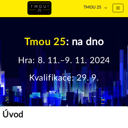
TMOU 25
Tmou 25
: na dno
Hra: 8. 11.–9. 11. 2024
Kvalifikace: 29. 9.
Úvod