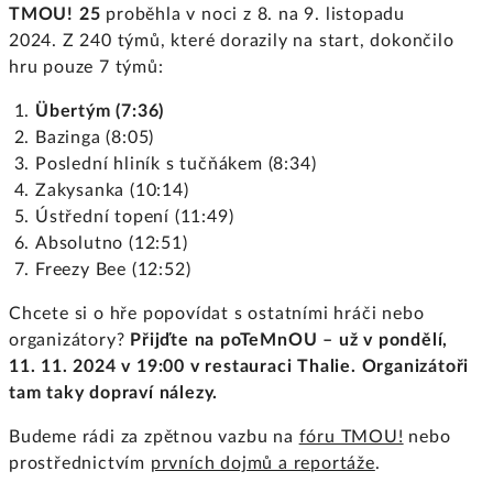
TMOU! 25
proběhla v noci z 8. na 9. listopadu
2024. Z 240 týmů, které dorazily na start, dokončilo
hru pouze 7 týmů:
Übertým (7:36)
Bazinga (8:05)
Poslední hliník s tučňákem (8:34)
Zakysanka (10:14)
Ústřední topení (11:49)
Absolutno (12:51)
Freezy Bee (12:52)
Chcete si o hře popovídat s ostatními hráči nebo
organizátory?
Přijďte na poTeMnOU – už v pondělí,
11. 11. 2024 v 19:00 v restauraci Thalie.
Organizátoři
tam taky dopraví nálezy.
Budeme rádi za zpětnou vazbu na
fóru TMOU!
nebo
prostřednictvím
prvních dojmů a reportáže
.