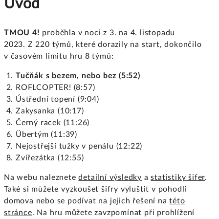
Úvod
TMOU 4!
proběhla v noci z 3. na 4. listopadu
2023. Z 220 týmů, které dorazily na start, dokončilo
v časovém limitu hru 8 týmů:
Tučňák s bezem, nebo bez (5:52)
ROFLCOPTER! (8:57)
Ústřední topení (9:04)
Zakysanka (10:17)
Černý racek (11:26)
Übertým (11:39)
Nejostřejší tužky v penálu (12:22)
Zvířezátka (12:55)
Na webu naleznete
detailní výsledky
a
statistiky šifer
.
Také si můžete vyzkoušet šifry vyluštit v pohodlí
domova nebo se podívat na jejich řešení na
této
stránce
. Na hru můžete zavzpomínat při prohlížení