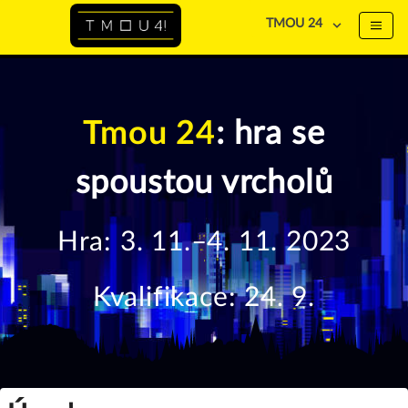
TMOU 24
Tmou 24
: hra se
spoustou vrcholů
Hra: 3. 11.–4. 11. 2023
Kvalifikace: 24. 9.