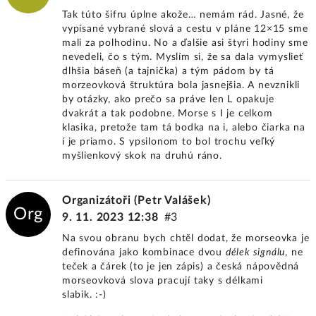
Tak túto šifru úplne akože… nemám rád. Jasné, že
vypísané vybrané slová a cestu v pláne 12×15 sme
mali za polhodinu. No a ďalšie asi štyri hodiny sme
nevedeli, čo s tým. Myslím si, že sa dala vymyslieť
dlhšia báseň (a tajnička) a tým pádom by tá
morzeovková štruktúra bola jasnejšia. A nevznikli
by otázky, ako prečo sa práve len L opakuje
dvakrát a tak podobne. Morse s I je celkom
klasika, pretože tam tá bodka na i, alebo čiarka na
í je priamo. S ypsilonom to bol trochu veľký
myšlienkový skok na druhú ráno.
Organizátoři (Petr Valášek)
Org
9. 11. 2023 12:38
#3
Na svou obranu bych chtěl dodat, že morseovka je
definována jako kombinace dvou
délek signálu
, ne
teček a čárek (to je jen zápis) a česká nápovědná
morseovková slova pracují taky s délkami
slabik. :-)