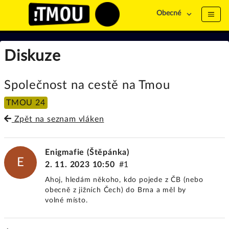
Obecné
Diskuze
Společnost na cestě na Tmou
TMOU 24
Zpět na seznam vláken
Enigmafie (Štěpánka)
E
2. 11. 2023 10:50
#1
Ahoj, hledám někoho, kdo pojede z ČB (nebo
obecně z jižních Čech) do Brna a měl by
volné místo.