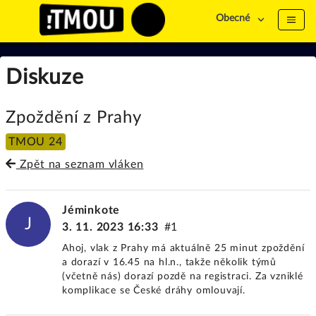
Obecné
Diskuze
Zpoždění z Prahy
TMOU 24
Zpět na seznam vláken
Jéminkote
J
3. 11. 2023 16:33
#1
Ahoj, vlak z Prahy má aktuálně 25 minut zpoždění
a dorazí v 16.45 na hl.n., takže několik týmů
(včetně nás) dorazí pozdě na registraci. Za vzniklé
komplikace se České dráhy omlouvají.