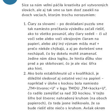
Síce sa nám veľmi páčila kreativita pri vytvorených
slovách, ale aj tak sme sa tam dosť zasekli na
dvoch veciach, ktorým trochu nerozumiem:
Čiary za slovami – po doskladaní puzzlu sme
tak namiesto prečítania výsledku začali riešiť,
ako to všetko posunúť, aby čiary sedeli – či už
voči sebe alebo voči okrajovým čiaram na
papieri, alebo aký iný význam môžu mať +
prečo niekde chýbajú, a aj po doriešení sme
nechápali, čo by dokelu mohli znamenať.
Jedine nám dáva logiku, že hintia dĺžku slov
pred a po skloňovaní, čo je ale viac šifra
ako hint.
Ako bolo establishnuté už v kvalifikácii, je
dôležité sledovať aj ostatné veci na papieri –
napríklad v úlohe s kockou bola namiesto
„TM<štvorec>U“ v logu TMOU „TM<kocka>U“,
čo radilo zamýšľať sa nad 3D kockou. V tejto
šifre bol štvorec nahradený kruhom (na oboch
papieroch), čo teda jasne indikovalo, že sa
bude riešiť ešte niečo s kruhom. Avšak okrem