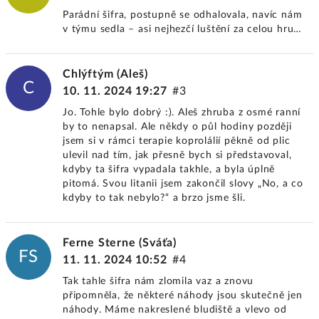
Parádní šifra, postupně se odhalovala, navíc nám
v týmu sedla – asi nejhezčí luštění za celou hru…
Chlýftým (Aleš)
C
10. 11. 2024 19:27
#3
Jo. Tohle bylo dobrý :). Aleš zhruba z osmé ranní
by to nenapsal. Ale někdy o půl hodiny později
jsem si v rámci terapie koprolálií pěkně od plic
ulevil nad tím, jak přesně bych si představoval,
kdyby ta šifra vypadala takhle, a byla úplně
pitomá. Svou litanii jsem zakončil slovy „No, a co
kdyby to tak nebylo?“ a brzo jsme šli.
Ferne Sterne (Sváťa)
FS
11. 11. 2024 10:52
#4
Tak tahle šifra nám zlomila vaz a znovu
připomněla, že některé náhody jsou skutečně jen
náhody. Máme nakreslené bludiště a vlevo od