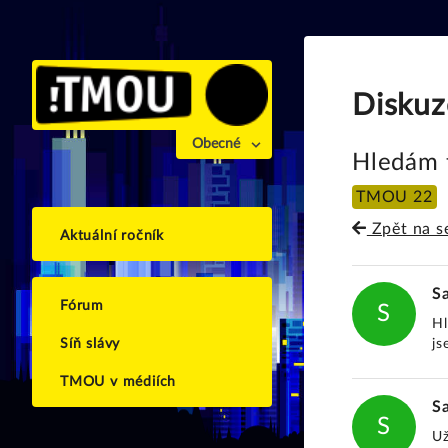
Diskuz
Obecné
Hledám 
TMOU 22
Zpět na s
Aktuální ročník
S
Fórum
S
Hl
js
Síň slávy
TMOU v médiích
S
S
Už