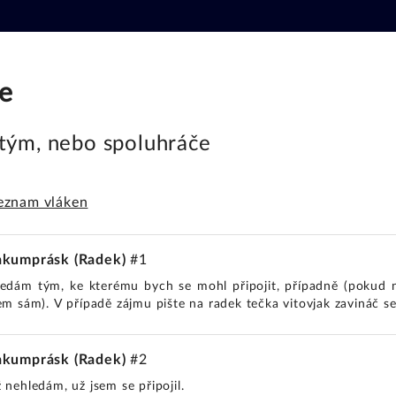
e
tým, nebo spoluhráče
eznam vláken
akumprásk (Radek)
#1
edám tým, ke kterému bych se mohl připojit, případně (pokud n
em sám). V případě zájmu pište na radek tečka vitovjak zavináč s
akumprásk (Radek)
#2
 nehledám, už jsem se připojil.