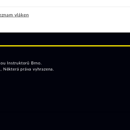
eznam vláken
ou Instruktorů Brno.
.
, Některá práva vyhrazena.
ů