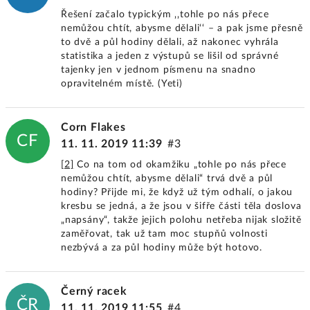
Řešení začalo typickým ‚‚tohle po nás přece
nemůžou chtít, abysme dělali‘‘ – a pak jsme přesně
to dvě a půl hodiny dělali, až nakonec vyhrála
statistika a jeden z výstupů se lišil od správné
tajenky jen v jednom písmenu na snadno
opravitelném místě. (Yeti)
Corn Flakes
CF
11. 11. 2019 11:39
#3
[2]
Co na tom od okamžiku „tohle po nás přece
nemůžou chtít, abysme dělali“ trvá dvě a půl
hodiny? Přijde mi, že když už tým odhalí, o jakou
kresbu se jedná, a že jsou v šifře části těla doslova
„napsány“, takže jejich polohu netřeba nijak složitě
zaměřovat, tak už tam moc stupňů volnosti
nezbývá a za půl hodiny může být hotovo.
Černý racek
ČR
11. 11. 2019 11:55
#4