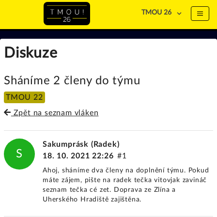
TMOU 26
Diskuze
Sháníme 2 členy do týmu
TMOU 22
Zpět na seznam vláken
Sakumprásk (Radek)
S
18. 10. 2021 22:26
#1
Ahoj, sháníme dva členy na doplnění týmu. Pokud
máte zájem, pište na radek tečka vitovjak zavináč
seznam tečka cé zet. Doprava ze Zlína a
Uherského Hradiště zajištěna.